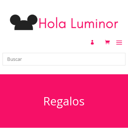

Regalos