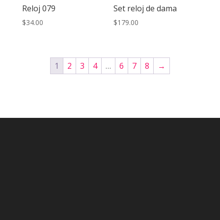
Reloj 079
Set reloj de dama
$
34.00
$
179.00
1
2
3
4
…
6
7
8
→