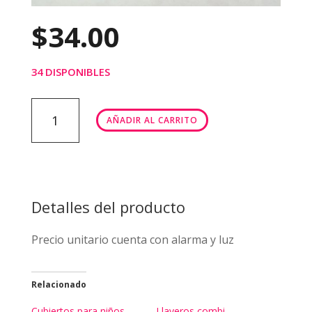
$
34.00
34 DISPONIBLES
Reloj
AÑADIR AL CARRITO
079
cantidad
Detalles del producto
Precio unitario cuenta con alarma y luz
Relacionado
Cubiertos para niños
Llaveros combi