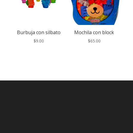
Burbuja con silbato
Mochila con block
$
9.00
$
65.00