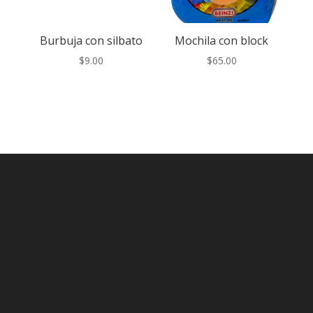
Burbuja con silbato
Mochila con block
$
9.00
$
65.00