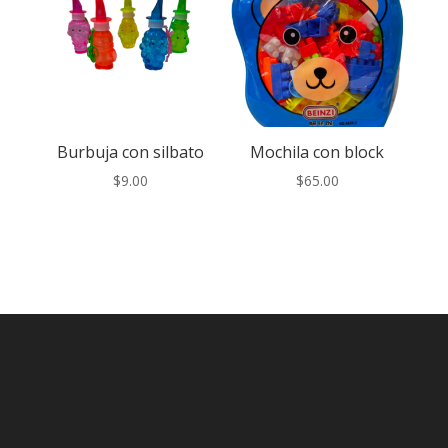
Burbuja con silbato
Mochila con block
$
9.00
$
65.00