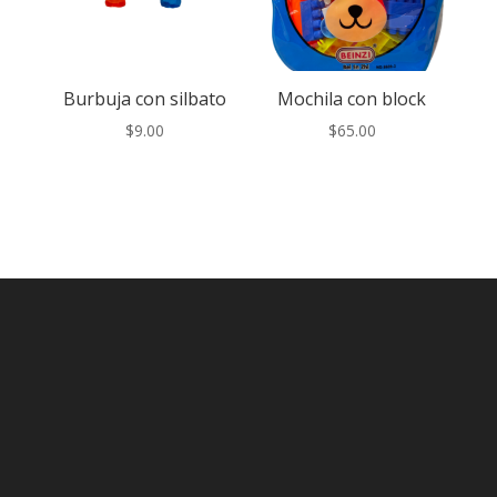
Burbuja con silbato
Mochila con block
$
9.00
$
65.00