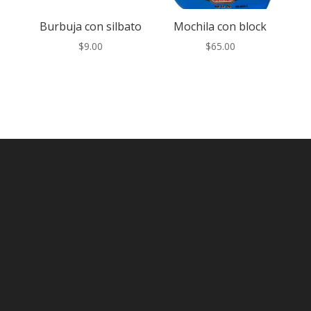
Burbuja con silbato
Mochila con block
$
9.00
$
65.00