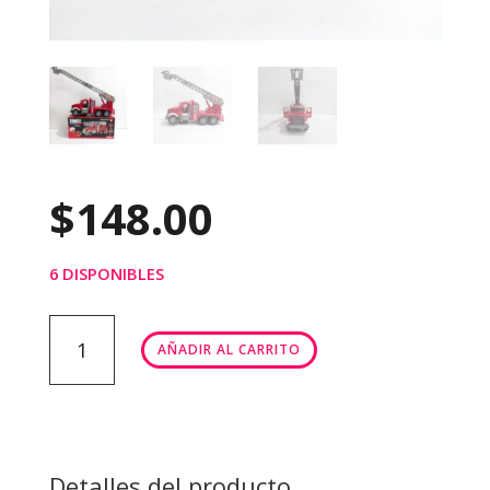
$
148.00
6 DISPONIBLES
CAMIÓN
AÑADIR AL CARRITO
BOMBERO
CON
SONIDO
Y
LUZ
Detalles del producto