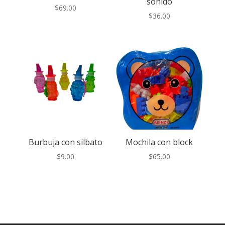
sonido
$
69.00
$
36.00
Burbuja con silbato
Mochila con block
$
9.00
$
65.00