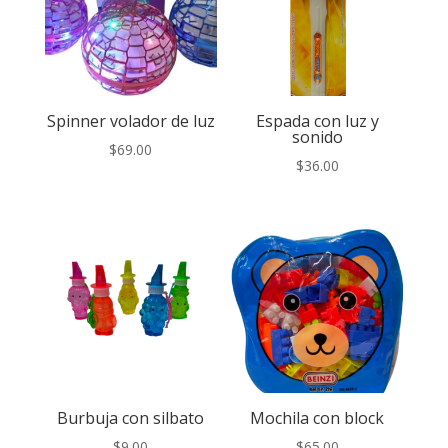
Spinner volador de luz
Espada con luz y
sonido
$
69.00
$
36.00
Burbuja con silbato
Mochila con block
$
9.00
$
65.00