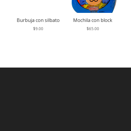
Burbuja con silbato
Mochila con block
$
9.00
$
65.00