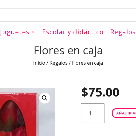
Juguetes
Escolar y didáctico
Regalos
Flores en caja
Inicio
/
Regalos
/ Flores en caja
$
75.00
Flores
AÑADIR A
en
caja
cantidad