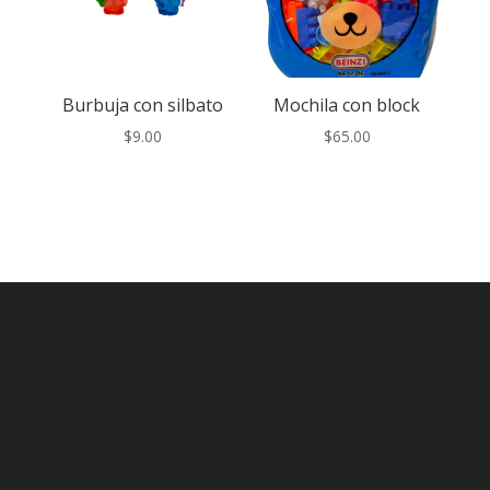
Burbuja con silbato
Mochila con block
$
9.00
$
65.00