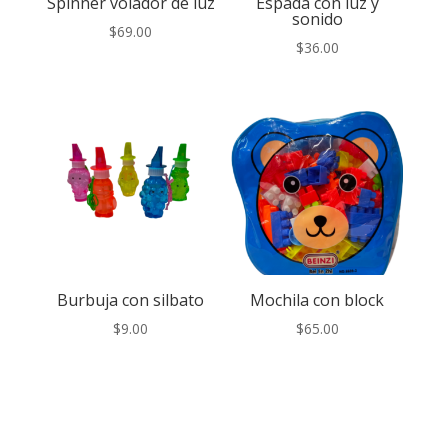
Spinner volador de luz
Espada con luz y
sonido
$
69.00
$
36.00
Burbuja con silbato
Mochila con block
$
9.00
$
65.00