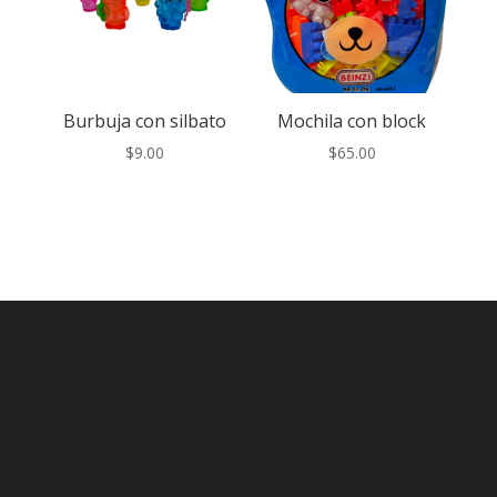
Burbuja con silbato
Mochila con block
$
9.00
$
65.00