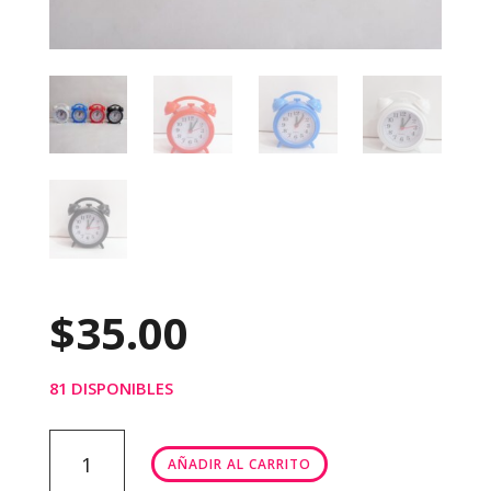
$
35.00
81 DISPONIBLES
RELOJ
AÑADIR AL CARRITO
DESPERTADOR