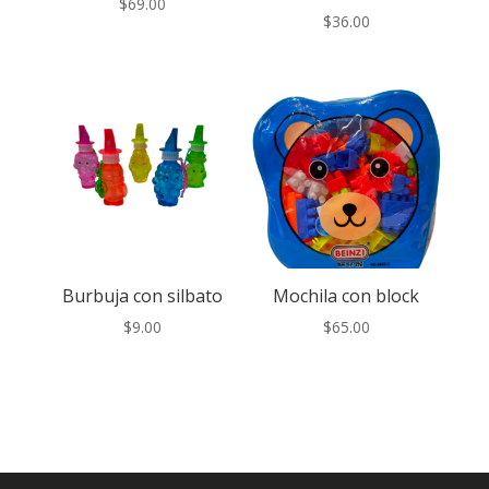
$
69.00
$
36.00
Burbuja con silbato
Mochila con block
$
9.00
$
65.00