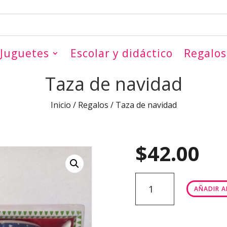
Juguetes
Escolar y didáctico
Regalos
Taza de navidad
Inicio
/
Regalos
/ Taza de navidad
$
42.00
Taza
AÑADIR A
de
navidad
cantidad