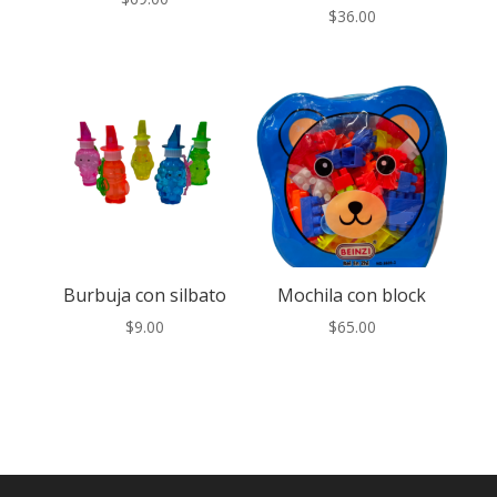
$
36.00
Burbuja con silbato
Mochila con block
$
9.00
$
65.00