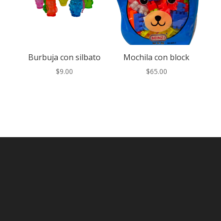
Burbuja con silbato
Mochila con block
$
9.00
$
65.00